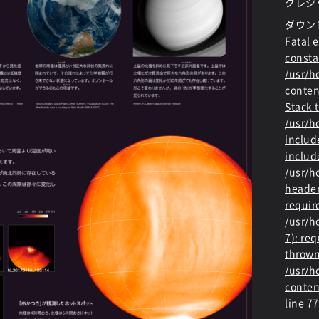
クレジット
ダウン
Fatal e
consta
/usr/
conten
Stack t
/usr/
includ
includ
/usr/h
header
requir
/usr/h
7): re
thrown
/usr/
conten
line
77