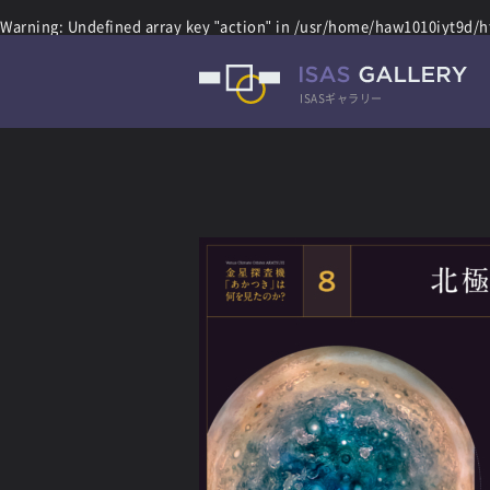
Warning
: Undefined array key "action" in
/usr/home/haw1010iyt9d/ht
ISASギャラリー