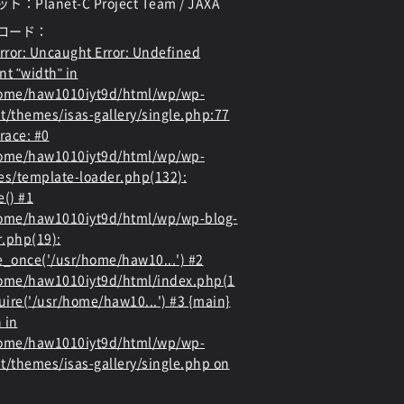
：Planet-C Project Team / JAXA
ロード：
rror
: Uncaught Error: Undefined
nt "width" in
home/haw1010iyt9d/html/wp/wp-
t/themes/isas-gallery/single.php:77
race: #0
home/haw1010iyt9d/html/wp/wp-
es/template-loader.php(132):
e() #1
ome/haw1010iyt9d/html/wp/wp-blog-
.php(19):
e_once('/usr/home/haw10...') #2
ome/haw1010iyt9d/html/index.php(1
quire('/usr/home/haw10...') #3 {main}
 in
home/haw1010iyt9d/html/wp/wp-
t/themes/isas-gallery/single.php
on