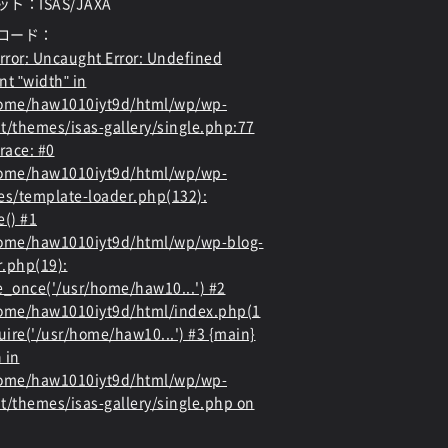
ト：ISAS/JAXA
ロード：
rror
: Uncaught Error: Undefined
nt "width" in
home/haw1010iyt9d/html/wp/wp-
t/themes/isas-gallery/single.php:77
race: #0
home/haw1010iyt9d/html/wp/wp-
es/template-loader.php(132):
e() #1
ome/haw1010iyt9d/html/wp/wp-blog-
.php(19):
e_once('/usr/home/haw10...') #2
ome/haw1010iyt9d/html/index.php(1
quire('/usr/home/haw10...') #3 {main}
 in
home/haw1010iyt9d/html/wp/wp-
t/themes/isas-gallery/single.php
on