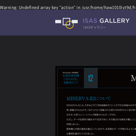
Warning
: Undefined array key "action" in
/usr/home/haw1010iyt9d/ht
ISASギャラリー