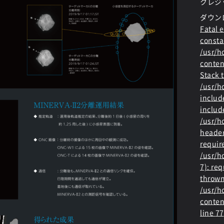
クレジッ
ダウン
Fatal e
consta
/usr/
conten
Stack t
/usr/
includ
includ
/usr/h
header
requir
/usr/h
7): re
thrown
/usr/
conten
line
77