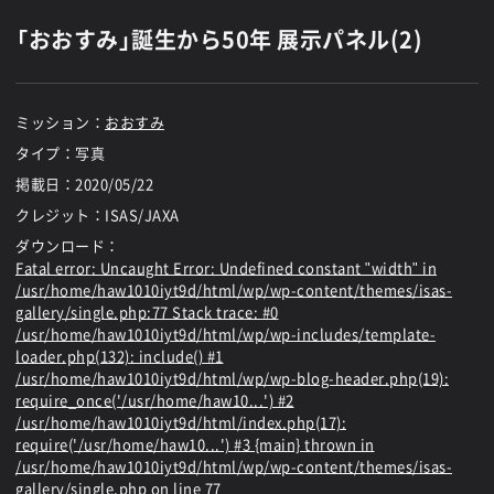
「おおすみ」誕生から50年 展示パネル(2)
ミッション：
おおすみ
タイプ：写真
掲載日：
2020/05/22
クレジット：ISAS/JAXA
ダウンロード：
Fatal error
: Uncaught Error: Undefined constant "width" in
/usr/home/haw1010iyt9d/html/wp/wp-content/themes/isas-
gallery/single.php:77 Stack trace: #0
/usr/home/haw1010iyt9d/html/wp/wp-includes/template-
loader.php(132): include() #1
/usr/home/haw1010iyt9d/html/wp/wp-blog-header.php(19):
require_once('/usr/home/haw10...') #2
/usr/home/haw1010iyt9d/html/index.php(17):
require('/usr/home/haw10...') #3 {main} thrown in
/usr/home/haw1010iyt9d/html/wp/wp-content/themes/isas-
gallery/single.php
on line
77