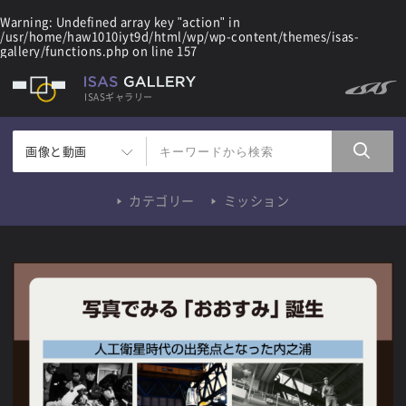
Warning
: Undefined array key "action" in
/usr/home/haw1010iyt9d/html/wp/wp-content/themes/isas-
gallery/functions.php
on line
157
ISASギャラリー
画像と動画
カテゴリー
ミッション