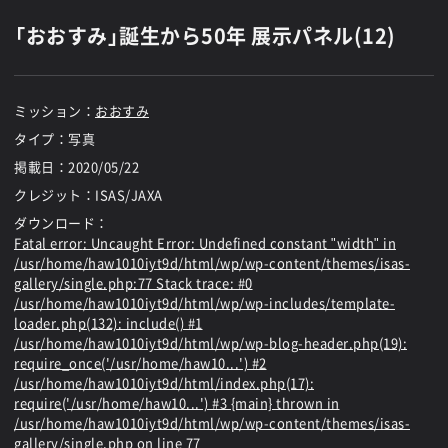
「おおすみ」誕生から50年 展示パネル(12)
ミッション：
おおすみ
タイプ：写真
掲載日：
2020/05/22
クレジット：ISAS/JAXA
ダウンロード：
Fatal error
: Uncaught Error: Undefined constant "width" in
/usr/home/haw1010iyt9d/html/wp/wp-content/themes/isas-
gallery/single.php:77 Stack trace: #0
/usr/home/haw1010iyt9d/html/wp/wp-includes/template-
loader.php(132): include() #1
/usr/home/haw1010iyt9d/html/wp/wp-blog-header.php(19):
require_once('/usr/home/haw10...') #2
/usr/home/haw1010iyt9d/html/index.php(17):
require('/usr/home/haw10...') #3 {main} thrown in
/usr/home/haw1010iyt9d/html/wp/wp-content/themes/isas-
gallery/single.php
on line
77