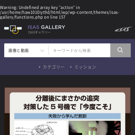
Warning
: Undefined array key "action" in
/usr/home/haw1010iyt9d/html/wp/wp-content/themes/isas-
gallery/functions.php
on line
157
ISASギャラリー
画像と動画
カテゴリー
ミッション