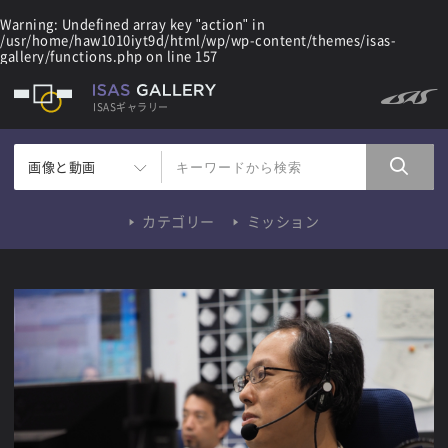
Warning
: Undefined array key "action" in
/usr/home/haw1010iyt9d/html/wp/wp-content/themes/isas-
gallery/functions.php
on line
157
ISASギャラリー
画像と動画
カテゴリー
ミッション