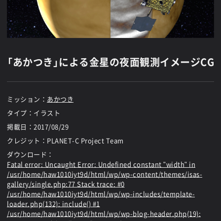
「あかつき」による金星の夜面観測イメージCG
ミッション：
あかつき
タイプ：イラスト
掲載日：
2017/08/29
クレジット：PLANET-C Project Team
ダウンロード：
Fatal error
: Uncaught Error: Undefined constant "width" in
/usr/home/haw1010iyt9d/html/wp/wp-content/themes/isas-
gallery/single.php:77 Stack trace: #0
/usr/home/haw1010iyt9d/html/wp/wp-includes/template-
loader.php(132): include() #1
/usr/home/haw1010iyt9d/html/wp/wp-blog-header.php(19):