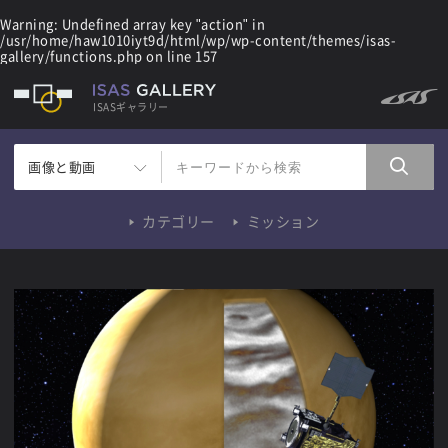
Warning
: Undefined array key "action" in
/usr/home/haw1010iyt9d/html/wp/wp-content/themes/isas-
gallery/functions.php
on line
157
ISASギャラリー
画像と動画
カテゴリー
ミッション