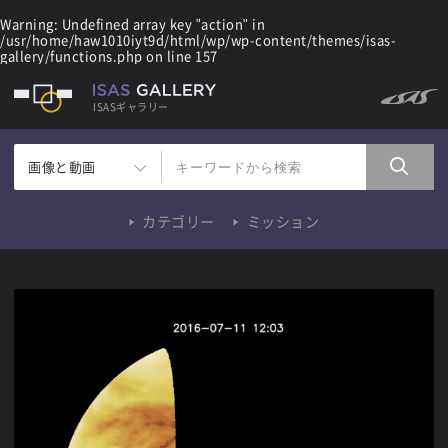
Warning
: Undefined array key "action" in
/usr/home/haw1010iyt9d/html/wp/wp-content/themes/isas-
gallery/functions.php
on line
157
ISASギャラリー
画像と動画
カテゴリー
ミッション