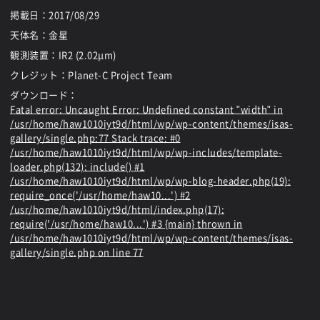
掲載日：
2017/08/29
天体名：金星
観測装置：IR2 (2.02μm)
クレジット：Planet-C Project Team
ダウンロード：
Fatal error
: Uncaught Error: Undefined constant "width" in
/usr/home/haw1010iyt9d/html/wp/wp-content/themes/isas-
gallery/single.php:77 Stack trace: #0
/usr/home/haw1010iyt9d/html/wp/wp-includes/template-
loader.php(132): include() #1
/usr/home/haw1010iyt9d/html/wp/wp-blog-header.php(19):
require_once('/usr/home/haw10...') #2
/usr/home/haw1010iyt9d/html/index.php(17):
require('/usr/home/haw10...') #3 {main} thrown in
/usr/home/haw1010iyt9d/html/wp/wp-content/themes/isas-
gallery/single.php
on line
77