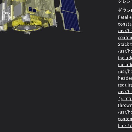
クレジ
ダウン
Fatal e
consta
/usr/
conten
Stack t
/usr/
includ
includ
/usr/h
header
requir
/usr/h
7): re
thrown
/usr/
conten
line
77