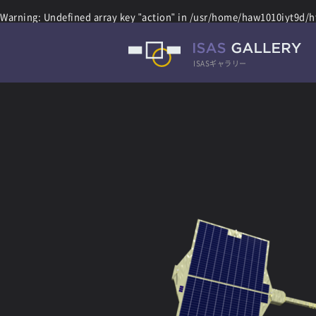
Warning
: Undefined array key "action" in
/usr/home/haw1010iyt9d/ht
ISASギャラリー