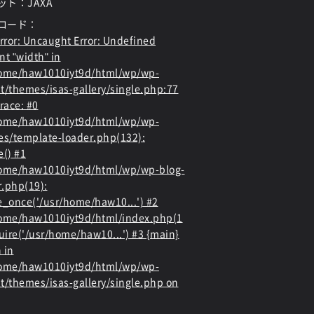
ット：JAXA
ロード：
rror
: Uncaught Error: Undefined
nt "width" in
home/haw1010iyt9d/html/wp/wp-
t/themes/isas-gallery/single.php:77
race: #0
home/haw1010iyt9d/html/wp/wp-
es/template-loader.php(132):
e() #1
ome/haw1010iyt9d/html/wp/wp-blog-
.php(19):
e_once('/usr/home/haw10...') #2
ome/haw1010iyt9d/html/index.php(1
quire('/usr/home/haw10...') #3 {main}
 in
home/haw1010iyt9d/html/wp/wp-
t/themes/isas-gallery/single.php
on