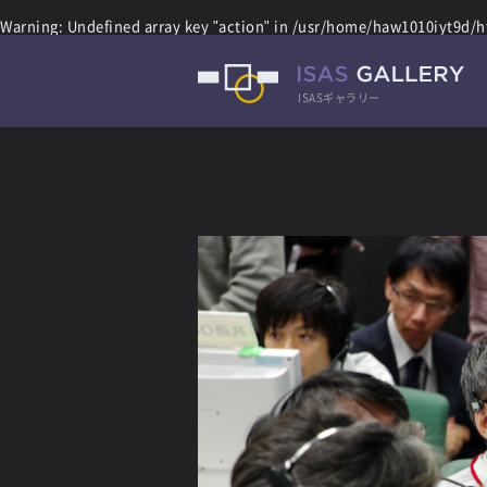
Warning
: Undefined array key "action" in
/usr/home/haw1010iyt9d/ht
ISASギャラリー