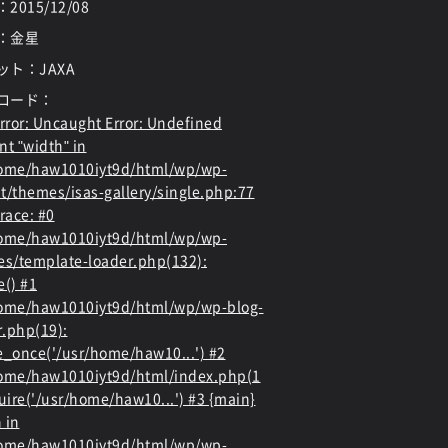
：
2015/12/08
：金星
ット：JAXA
ロード：
rror
: Uncaught Error: Undefined
nt "width" in
home/haw1010iyt9d/html/wp/wp-
t/themes/isas-gallery/single.php:77
race: #0
home/haw1010iyt9d/html/wp/wp-
es/template-loader.php(132):
e() #1
ome/haw1010iyt9d/html/wp/wp-blog-
.php(19):
e_once('/usr/home/haw10...') #2
ome/haw1010iyt9d/html/index.php(1
quire('/usr/home/haw10...') #3 {main}
 in
home/haw1010iyt9d/html/wp/wp-