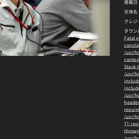
掲載日
天体名
クレジ
ダウン
Fatal e
consta
/usr/
conten
Stack t
/usr/
includ
includ
/usr/h
header
requir
/usr/h
7): re
thrown
/usr/