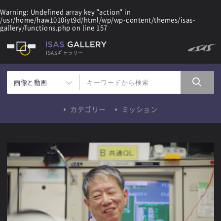
Warning
: Undefined array key "action" in
/usr/home/haw1010iyt9d/html/wp/wp-content/themes/isas-
gallery/functions.php
on line
157
ISASギャラリー
画像と動画
カテゴリー
ミッション