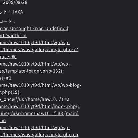
：
2009/08/28
ット：JAXA
ロード：
rror
: Uncaught Error: Undefined
nt "width" in
home/haw1010iyt9d/html/wp/wp-
t/themes/isas-gallery/single.php:77
race: #0
home/haw1010iyt9d/html/wp/wp-
es/template-loader.php(132):
e() #1
ome/haw1010iyt9d/html/wp/wp-blog-
.php(19):
e_once('/usr/home/haw10...') #2
ome/haw1010iyt9d/html/index.php(1
quire('/usr/home/haw10...') #3 {main}
 in
home/haw1010iyt9d/html/wp/wp-
t/themes/isas-gallery/single.php
on