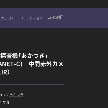
カテゴリー
ミッション
探査機「あかつき」
LANET-C) 中間赤外カメ
IR）
ョン：
あかつき
：写真