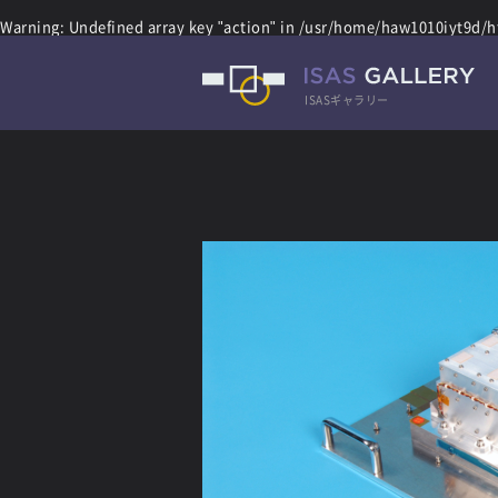
Warning
: Undefined array key "action" in
/usr/home/haw1010iyt9d/ht
ISASギャラリー