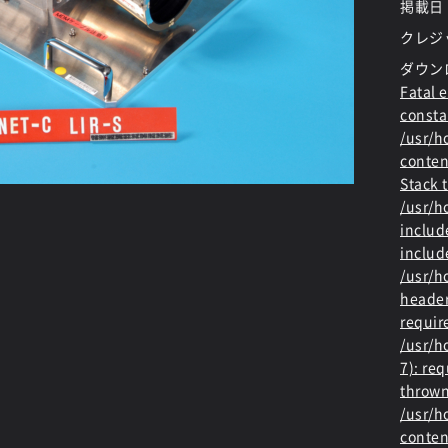
掲載日
クレジ
ダウン
Fatal e
consta
/usr/
conten
Stack t
/usr/
includ
includ
/usr/h
header
requir
/usr/h
7): re
thrown
/usr/
conten