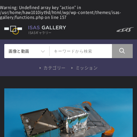
Warning
: Undefined array key "action" in
/usr/home/haw1010iyt9d/html/wp/wp-content/themes/isas-
gallery/functions.php
on line
157
ISASギャラリー
画像と動画
カテゴリー
ミッション