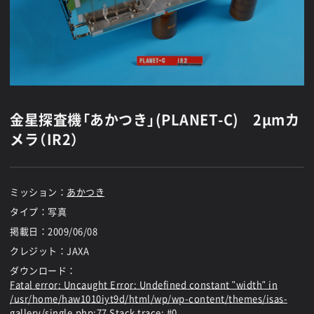
金星探査機「あかつき」(PLANET-C) 2μmカ
メラ（IR2）
ミッション：
あかつき
タイプ：写真
掲載日：
2009/06/08
クレジット：JAXA
ダウンロード：
Fatal error
: Uncaught Error: Undefined constant "width" in
/usr/home/haw1010iyt9d/html/wp/wp-content/themes/isas-
gallery/single.php:77 Stack trace: #0