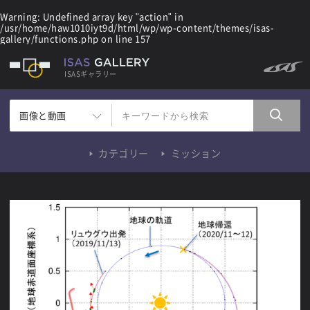
Warning
: Undefined array key "action" in
/usr/home/haw1010iyt9d/html/wp/wp-content/themes/isas-
gallery/functions.php
on line
157
ISASギャラリー
画像と動画
カテゴリー
ミッション