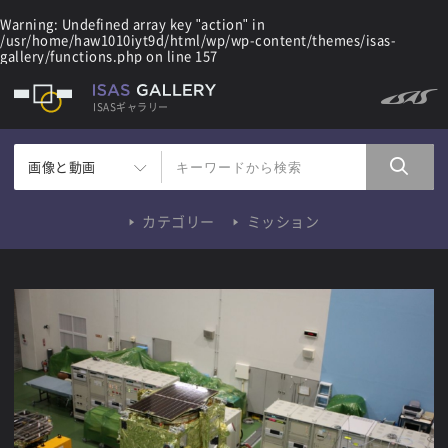
Warning
: Undefined array key "action" in
/usr/home/haw1010iyt9d/html/wp/wp-content/themes/isas-
gallery/functions.php
on line
157
ISASギャラリー
画像と動画
カテゴリー
ミッション