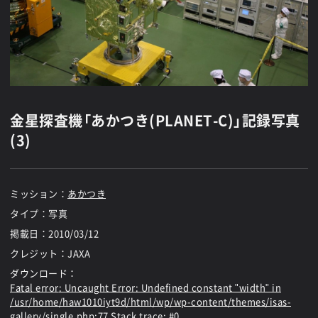
金星探査機「あかつき(PLANET-C)」記録写真
(3)
ミッション：
あかつき
タイプ：写真
掲載日：
2010/03/12
クレジット：JAXA
ダウンロード：
Fatal error
: Uncaught Error: Undefined constant "width" in
/usr/home/haw1010iyt9d/html/wp/wp-content/themes/isas-
gallery/single.php:77 Stack trace: #0