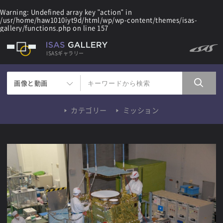
Warning
: Undefined array key "action" in
/usr/home/haw1010iyt9d/html/wp/wp-content/themes/isas-
gallery/functions.php
on line
157
ISASギャラリー
画像と動画
カテゴリー
ミッション