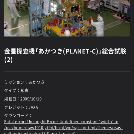
金星探査機「あかつき(PLANET-C)」総合試験
(2)
ミッション：
あかつき
タイプ：写真
掲載日：
2009/10/19
クレジット：JAXA
ダウンロード：
Fatal error
: Uncaught Error: Undefined constant "width" in
/usr/home/haw1010iyt9d/html/wp/wp-content/themes/isas-
gallery/single.php:77 Stack trace: #0