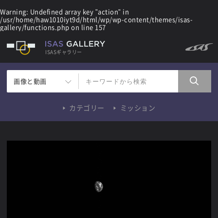
Warning
: Undefined array key "action" in
/usr/home/haw1010iyt9d/html/wp/wp-content/themes/isas-
gallery/functions.php
on line
157
ISASギャラリー
画像と動画
カテゴリー
ミッション