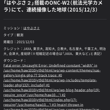
「はやぶさ２」搭載のONC-W2（航法光学カメ
ラ）にて、連続撮像した地球（2015/12/3）
ミッション：
はやぶさ２
タイプ：観測
掲載日：
2015/12/03
クレジット：JAXA, 東京大, 高知大, 立教大, 名古屋大, 千葉工大, 明治
大, 会津大, 産総研（※短縮記述の場合は「JAXA、東大など」と表記）
ダウンロード：
Fatal error
: Uncaught Error: Undefined constant "width" in
/usr/home/haw1010iyt9d/html/wp/wp-content/themes/isas-
gallery/single.php:77 Stack trace: #0
/usr/home/haw1010iyt9d/html/wp/wp-includes/template-
loader.php(132): include() #1
/usr/home/haw1010iyt9d/html/wp/wp-blog-header.php(19):
require_once('/usr/home/haw10...') #2
/usr/home/haw1010iyt9d/html/index.php(17):
require('/usr/home/haw10...') #3 {main} thrown in
/usr/home/haw1010iyt9d/html/wp/wp-content/themes/isas-