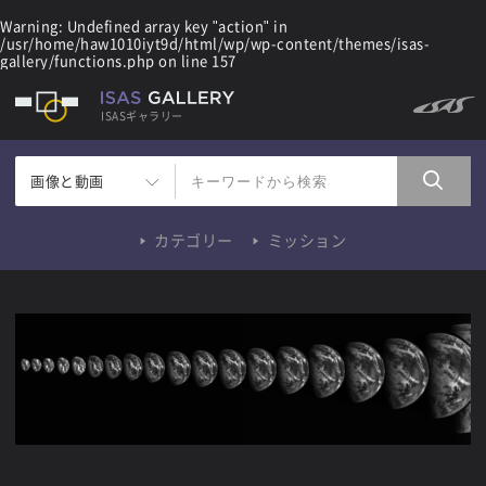
Warning
: Undefined array key "action" in
/usr/home/haw1010iyt9d/html/wp/wp-content/themes/isas-
gallery/functions.php
on line
157
ISASギャラリー
画像と動画
カテゴリー
ミッション