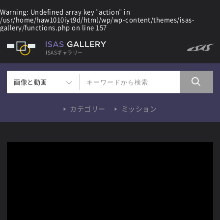
Warning
: Undefined array key "action" in
/usr/home/haw1010iyt9d/html/wp/wp-content/themes/isas-
gallery/functions.php
on line
157
ISASギャラリー
画像と動画
カテゴリー
ミッション