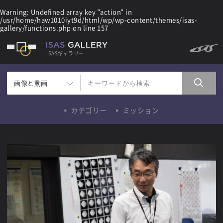
Warning
: Undefined array key "action" in
/usr/home/haw1010iyt9d/html/wp/wp-content/themes/isas-
gallery/functions.php
on line
157
ISASギャラリー
画像と動画
カテゴリー
ミッション