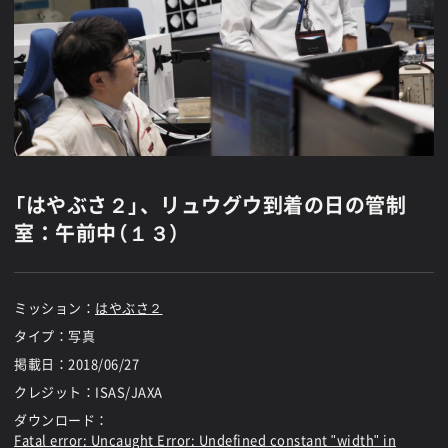
「はやぶさ２」、リュウグウ到着の日の管制
室：午前中（１３）
ミッション：
はやぶさ２
タイプ：写真
掲載日：
2018/06/27
クレジット：ISAS/JAXA
ダウンロード：
Fatal error
: Uncaught Error: Undefined constant "width" in