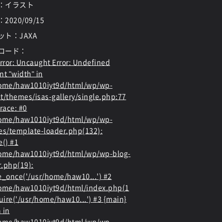
：イラスト
：
2020/09/15
ット：JAXA
ロード：
rror
: Uncaught Error: Undefined
nt "width" in
home/haw1010iyt9d/html/wp/wp-
t/themes/isas-gallery/single.php:77
race: #0
home/haw1010iyt9d/html/wp/wp-
es/template-loader.php(132):
e() #1
ome/haw1010iyt9d/html/wp/wp-blog-
.php(19):
e_once('/usr/home/haw10...') #2
ome/haw1010iyt9d/html/index.php(1
quire('/usr/home/haw10...') #3 {main}
 in
home/haw1010iyt9d/html/wp/wp-