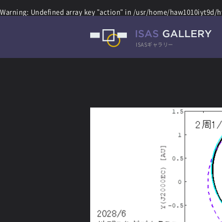
Warning
: Undefined array key "action" in
/usr/home/haw1010iyt9d/ht
ISASギャラリー