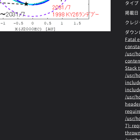
タイプ
掲載日
クレジ
ダウン
Fatal e
consta
/usr/
conten
Stack t
/usr/
includ
includ
/usr/h
header
requir
/usr/h
7): re
thrown
/usr/