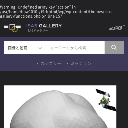
Warning
: Undefined array key "action" in
/usr/home/haw1010iyt9d/html/wp/wp-content/themes/isas-
gallery/functions.php
on line
157
ISASギャラリー
画像と動画
カテゴリー
ミッション