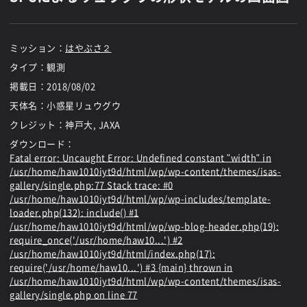
ミッション：
はやぶさ２
タイプ：観測
掲載日：
2018/08/02
天体名：小惑星リュウグウ
クレジット：神戸大, JAXA
ダウンロード：
Fatal error
: Uncaught Error: Undefined constant "width" in
/usr/home/haw1010iyt9d/html/wp/wp-content/themes/isas-
gallery/single.php:77 Stack trace: #0
/usr/home/haw1010iyt9d/html/wp/wp-includes/template-
loader.php(132): include() #1
/usr/home/haw1010iyt9d/html/wp/wp-blog-header.php(19):
require_once('/usr/home/haw10...') #2
/usr/home/haw1010iyt9d/html/index.php(17):
require('/usr/home/haw10...') #3 {main} thrown in
/usr/home/haw1010iyt9d/html/wp/wp-content/themes/isas-
gallery/single.php
on line
77