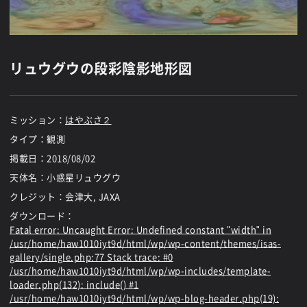
リュウグウの段彩陰影地形図
ミッション：
はやぶさ２
タイプ：観測
掲載日：
2018/08/02
天体名：小惑星リュウグウ
クレジット：会津大, JAXA
ダウンロード：
Fatal error
: Uncaught Error: Undefined constant "width" in
/usr/home/haw1010iyt9d/html/wp/wp-content/themes/isas-
gallery/single.php:77 Stack trace: #0
/usr/home/haw1010iyt9d/html/wp/wp-includes/template-
loader.php(132): include() #1
/usr/home/haw1010iyt9d/html/wp/wp-blog-header.php(19):