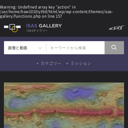
Warning
: Undefined array key "action" in
/usr/home/haw1010iyt9d/html/wp/wp-content/themes/isas-
gallery/functions.php
on line
157
ISASギャラリー
画像と動画
カテゴリー
ミッション