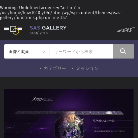
Warning
: Undefined array key "action" in
/usr/home/haw1010iyt9d/html/wp/wp-content/themes/isas-
gallery/functions.php
on line
157
ISASギャラリー
画像と動画
カテゴリー
ミッション