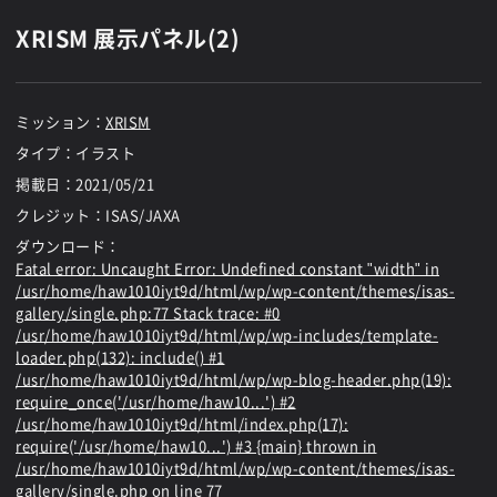
XRISM 展示パネル(2)
ミッション：
XRISM
タイプ：イラスト
掲載日：
2021/05/21
クレジット：ISAS/JAXA
ダウンロード：
Fatal error
: Uncaught Error: Undefined constant "width" in
/usr/home/haw1010iyt9d/html/wp/wp-content/themes/isas-
gallery/single.php:77 Stack trace: #0
/usr/home/haw1010iyt9d/html/wp/wp-includes/template-
loader.php(132): include() #1
/usr/home/haw1010iyt9d/html/wp/wp-blog-header.php(19):
require_once('/usr/home/haw10...') #2
/usr/home/haw1010iyt9d/html/index.php(17):
require('/usr/home/haw10...') #3 {main} thrown in
/usr/home/haw1010iyt9d/html/wp/wp-content/themes/isas-
gallery/single.php
on line
77