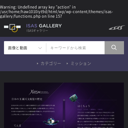
Warning
: Undefined array key "action" in
/usr/home/haw1010iyt9d/html/wp/wp-content/themes/isas-
gallery/functions.php
on line
157
ISASギャラリー
画像と動画
カテゴリー
ミッション