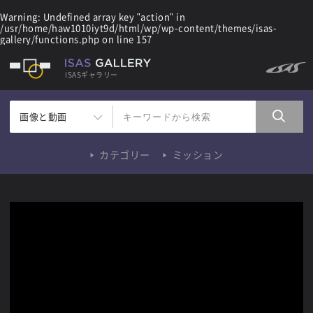
Warning
: Undefined array key "action" in
/usr/home/haw1010iyt9d/html/wp/wp-content/themes/isas-
gallery/functions.php
on line
157
ISASギャラリー
画像と動画
カテゴリー
ミッション