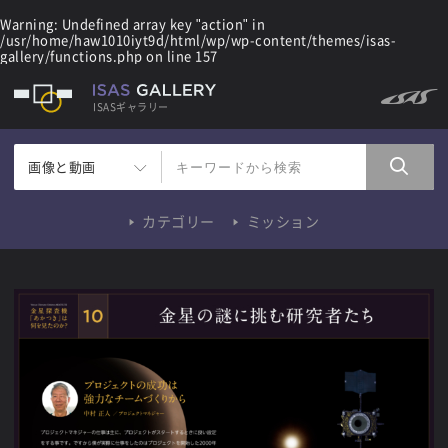
Warning
: Undefined array key "action" in
/usr/home/haw1010iyt9d/html/wp/wp-content/themes/isas-
gallery/functions.php
on line
157
ISASギャラリー
画像と動画
カテゴリー
ミッション