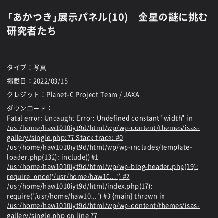
「あかつき」展示パネル(10) 金星の謎に挑む
研究者たち
タイプ：写真
掲載日：
2022/03/15
クレジット：Planet-C Project Team / JAXA
ダウンロード：
Fatal error
: Uncaught Error: Undefined constant "width" in
/usr/home/haw1010iyt9d/html/wp/wp-content/themes/isas-
gallery/single.php:77 Stack trace: #0
/usr/home/haw1010iyt9d/html/wp/wp-includes/template-
loader.php(132): include() #1
/usr/home/haw1010iyt9d/html/wp/wp-blog-header.php(19):
require_once('/usr/home/haw10...') #2
/usr/home/haw1010iyt9d/html/index.php(17):
require('/usr/home/haw10...') #3 {main} thrown in
/usr/home/haw1010iyt9d/html/wp/wp-content/themes/isas-
gallery/single.php
on line
77