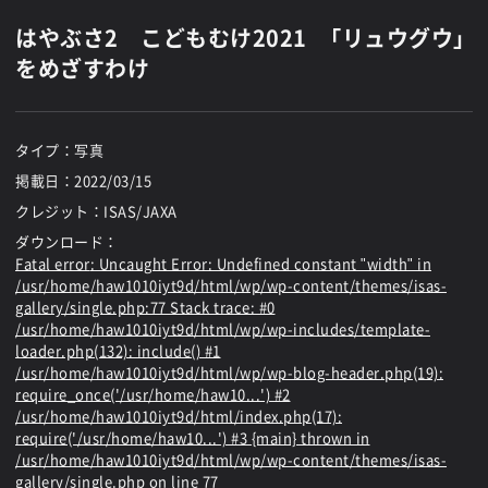
はやぶさ2 こどもむけ2021 「リュウグウ」
をめざすわけ
タイプ：写真
掲載日：
2022/03/15
クレジット：ISAS/JAXA
ダウンロード：
Fatal error
: Uncaught Error: Undefined constant "width" in
/usr/home/haw1010iyt9d/html/wp/wp-content/themes/isas-
gallery/single.php:77 Stack trace: #0
/usr/home/haw1010iyt9d/html/wp/wp-includes/template-
loader.php(132): include() #1
/usr/home/haw1010iyt9d/html/wp/wp-blog-header.php(19):
require_once('/usr/home/haw10...') #2
/usr/home/haw1010iyt9d/html/index.php(17):
require('/usr/home/haw10...') #3 {main} thrown in
/usr/home/haw1010iyt9d/html/wp/wp-content/themes/isas-
gallery/single.php
on line
77