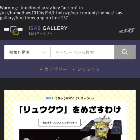
Warning
: Undefined array key "action" in
/usr/home/haw1010iyt9d/html/wp/wp-content/themes/isas-
gallery/functions.php
on line
157
ISASギャラリー
画像と動画
カテゴリー
ミッション