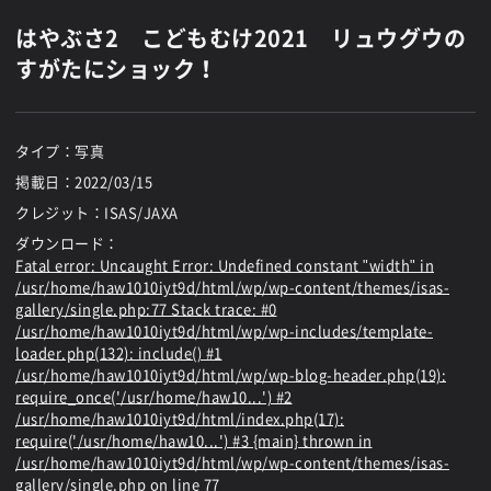
はやぶさ2 こどもむけ2021 リュウグウの
すがたにショック！
タイプ：写真
掲載日：
2022/03/15
クレジット：ISAS/JAXA
ダウンロード：
Fatal error
: Uncaught Error: Undefined constant "width" in
/usr/home/haw1010iyt9d/html/wp/wp-content/themes/isas-
gallery/single.php:77 Stack trace: #0
/usr/home/haw1010iyt9d/html/wp/wp-includes/template-
loader.php(132): include() #1
/usr/home/haw1010iyt9d/html/wp/wp-blog-header.php(19):
require_once('/usr/home/haw10...') #2
/usr/home/haw1010iyt9d/html/index.php(17):
require('/usr/home/haw10...') #3 {main} thrown in
/usr/home/haw1010iyt9d/html/wp/wp-content/themes/isas-
gallery/single.php
on line
77