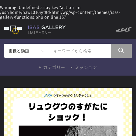
Warning
: Undefined array key "action" in
/usr/home/haw1010iyt9d/html/wp/wp-content/themes/isas-
gallery/functions.php
on line
157
ISASギャラリー
画像と動画
カテゴリー
ミッション