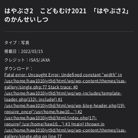
はやぶさ2 こどもむけ2021 「はやぶさ2」
のかんせいしつ
タイプ：写真
掲載日：
2022/03/15
クレジット：ISAS/JAXA
ダウンロード：
Fatal error
: Uncaught Error: Undefined constant "width" in
/usr/home/haw1010iyt9d/html/wp/wp-content/themes/isas-
gallery/single.php:77 Stack trace: #0
/usr/home/haw1010iyt9d/html/wp/wp-includes/template-
loader.php(132): include() #1
/usr/home/haw1010iyt9d/html/wp/wp-blog-header.php(19):
require_once('/usr/home/haw10...') #2
/usr/home/haw1010iyt9d/html/index.php(17):
require('/usr/home/haw10...') #3 {main} thrown in
/usr/home/haw1010iyt9d/html/wp/wp-content/themes/isas-
gallery/single.php
on line
77