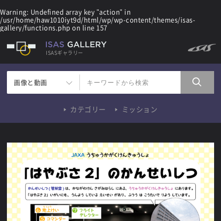
Warning
: Undefined array key "action" in
/usr/home/haw1010iyt9d/html/wp/wp-content/themes/isas-
gallery/functions.php
on line
157
ISASギャラリー
画像と動画
カテゴリー
ミッション