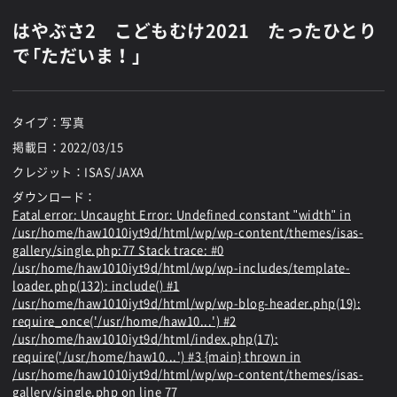
はやぶさ2 こどもむけ2021 たったひとり
で「ただいま！」
タイプ：写真
掲載日：
2022/03/15
クレジット：ISAS/JAXA
ダウンロード：
Fatal error
: Uncaught Error: Undefined constant "width" in
/usr/home/haw1010iyt9d/html/wp/wp-content/themes/isas-
gallery/single.php:77 Stack trace: #0
/usr/home/haw1010iyt9d/html/wp/wp-includes/template-
loader.php(132): include() #1
/usr/home/haw1010iyt9d/html/wp/wp-blog-header.php(19):
require_once('/usr/home/haw10...') #2
/usr/home/haw1010iyt9d/html/index.php(17):
require('/usr/home/haw10...') #3 {main} thrown in
/usr/home/haw1010iyt9d/html/wp/wp-content/themes/isas-
gallery/single.php
on line
77