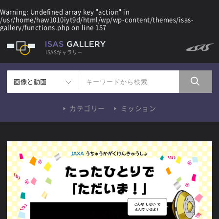
Warning
: Undefined array key "action" in
/usr/home/haw1010iyt9d/html/wp/wp-content/themes/isas-
gallery/functions.php
on line
157
ISASギャラリー
画像と動画
カテゴリー
ミッション