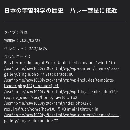
日本の宇宙科学の歴史 ハレー彗星に接近
タイプ：写真
掲載日：
2022/03/22
クレジット：ISAS/JAXA
ダウンロード：
Fatal error
: Uncaught Error: Undefined constant "width" in
/usr/home/haw1010iyt9d/html/wp/wp-content/themes/isas-
gallery/single.php:77 Stack trace: #0
/usr/home/haw1010iyt9d/html/wp/wp-includes/template-
loader.php(132): include() #1
/usr/home/haw1010iyt9d/html/wp/wp-blog-header.php(19):
require_once('/usr/home/haw10...') #2
/usr/home/haw1010iyt9d/html/index.php(17):
require('/usr/home/haw10...') #3 {main} thrown in
/usr/home/haw1010iyt9d/html/wp/wp-content/themes/isas-
gallery/single.php
on line
77