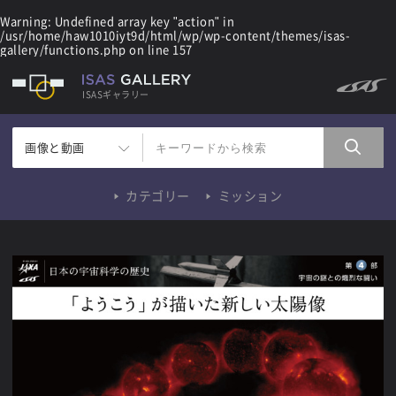
Warning
: Undefined array key "action" in
/usr/home/haw1010iyt9d/html/wp/wp-content/themes/isas-
gallery/functions.php
on line
157
ISASギャラリー
画像と動画
カテゴリー
ミッション