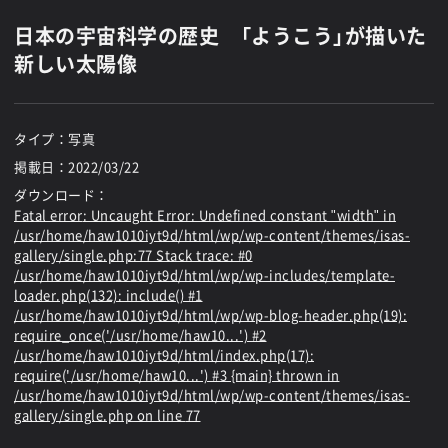
日本の宇宙科学の歴史 「ようこう」が描いた
新しい太陽像
タイプ：写真
掲載日：
2022/03/22
ダウンロード：
Fatal error
: Uncaught Error: Undefined constant "width" in
/usr/home/haw1010iyt9d/html/wp/wp-content/themes/isas-
gallery/single.php:77 Stack trace: #0
/usr/home/haw1010iyt9d/html/wp/wp-includes/template-
loader.php(132): include() #1
/usr/home/haw1010iyt9d/html/wp/wp-blog-header.php(19):
require_once('/usr/home/haw10...') #2
/usr/home/haw1010iyt9d/html/index.php(17):
require('/usr/home/haw10...') #3 {main} thrown in
/usr/home/haw1010iyt9d/html/wp/wp-content/themes/isas-
gallery/single.php
on line
77