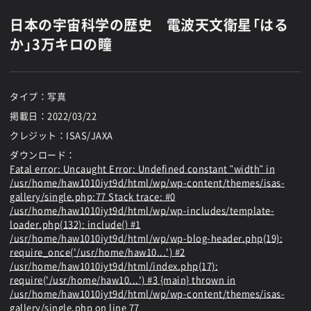
日本の宇宙科学の歴史 電波天文衛星「はる
か」3万キロの瞳
タイプ：写真
掲載日：
2022/03/22
クレジット：ISAS/JAXA
ダウンロード：
Fatal error
: Uncaught Error: Undefined constant "width" in
/usr/home/haw1010iyt9d/html/wp/wp-content/themes/isas-
gallery/single.php:77 Stack trace: #0
/usr/home/haw1010iyt9d/html/wp/wp-includes/template-
loader.php(132): include() #1
/usr/home/haw1010iyt9d/html/wp/wp-blog-header.php(19):
require_once('/usr/home/haw10...') #2
/usr/home/haw1010iyt9d/html/index.php(17):
require('/usr/home/haw10...') #3 {main} thrown in
/usr/home/haw1010iyt9d/html/wp/wp-content/themes/isas-
gallery/single.php
on line
77