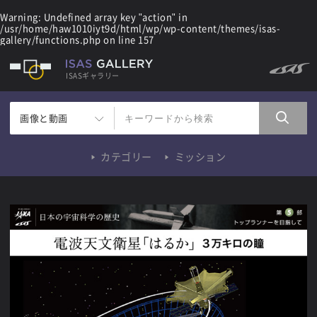
Warning
: Undefined array key "action" in
/usr/home/haw1010iyt9d/html/wp/wp-content/themes/isas-
gallery/functions.php
on line
157
ISASギャラリー
画像と動画
カテゴリー
ミッション