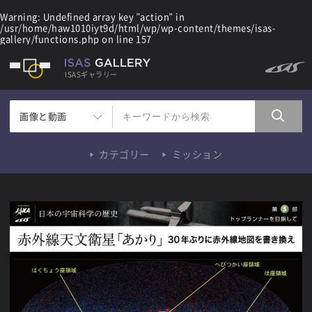
Warning
: Undefined array key "action" in
/usr/home/haw1010iyt9d/html/wp/wp-content/themes/isas-
gallery/functions.php
on line
157
ISASギャラリー
画像と動画
カテゴリー
ミッション