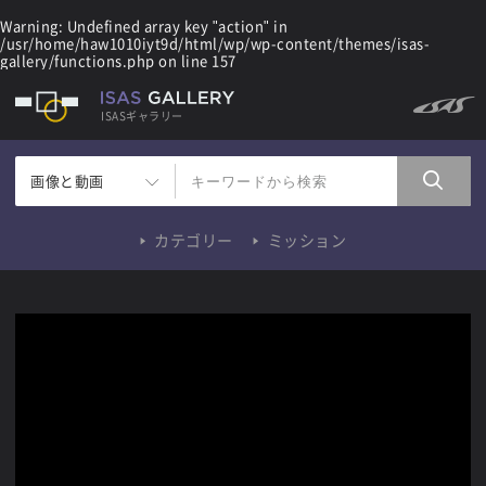
Warning
: Undefined array key "action" in
/usr/home/haw1010iyt9d/html/wp/wp-content/themes/isas-
gallery/functions.php
on line
157
ISASギャラリー
画像と動画
カテゴリー
ミッション