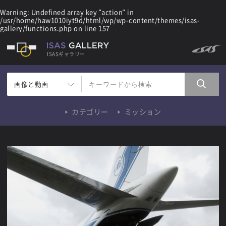
Warning
: Undefined array key "action" in
/usr/home/haw1010iyt9d/html/wp/wp-content/themes/isas-
gallery/functions.php
on line
157
ISASギャラリー
画像と動画
カテゴリー
ミッション