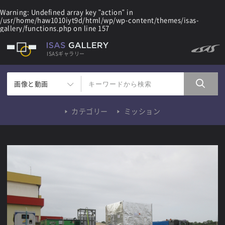
Warning
: Undefined array key "action" in
/usr/home/haw1010iyt9d/html/wp/wp-content/themes/isas-
gallery/functions.php
on line
157
ISASギャラリー
画像と動画
カテゴリー
ミッション