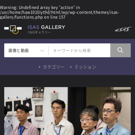
Warning
: Undefined array key "action" in
/usr/home/haw1010iyt9d/html/wp/wp-content/themes/isas-
gallery/functions.php
on line
157
ISASギャラリー
画像と動画
カテゴリー
ミッション