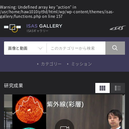
Warning
: Undefined array key "action" in
/usr/home/haw1010iyt9d/html/wp/wp-content/themes/isas-
gallery/functions.php
on line
157
ISASギャラリー
画像と動画
カテゴリー
ミッション
研究成果