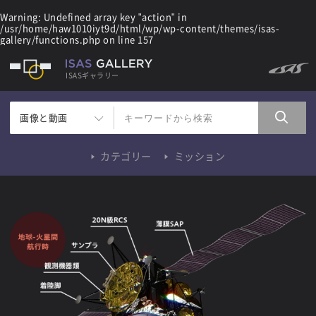
Warning
: Undefined array key "action" in
/usr/home/haw1010iyt9d/html/wp/wp-content/themes/isas-
gallery/functions.php
on line
157
ISASギャラリー
画像と動画
カテゴリー
ミッション