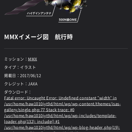
MMXイメージ図 航行時
ミッション：
MMX
タイプ：イラスト
掲載日：
2017/06/12
クレジット：JAXA
ダウンロード：
Fatal error
: Uncaught Error: Undefined constant "width" in
/usr/home/haw1010iyt9d/html/wp/wp-content/themes/isas-
gallery/single.php:77 Stack trace: #0
/usr/home/haw1010iyt9d/html/wp/wp-includes/template-
loader.php(132): include() #1
/usr/home/haw1010iyt9d/html/wp/wp-blog-header.php(19):