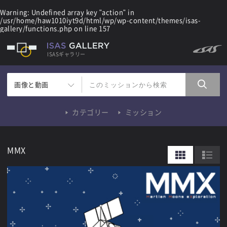
Warning
: Undefined array key "action" in
/usr/home/haw1010iyt9d/html/wp/wp-content/themes/isas-
gallery/functions.php
on line
157
ISASギャラリー
画像と動画
カテゴリー
ミッション
MMX